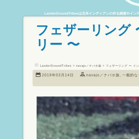
LanderGroundTribesは北米インディアンの作る雑
フェザーリング 
リー 〜
LanderGroundTribes
>
navajo／ナバホ族
> フェザーリング 〜 イ
2019年03月14日
navajo／ナバホ族
,
一般的な