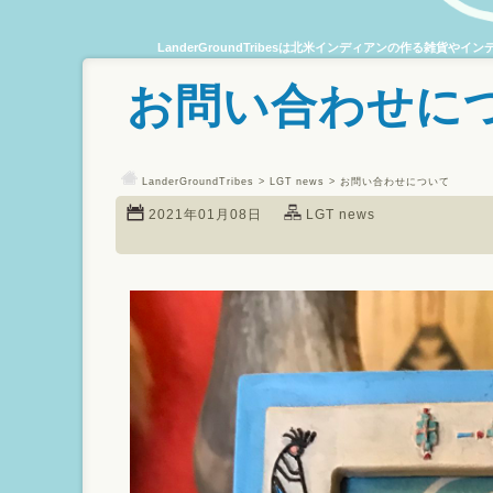
LanderGroundTribesは北米インディアンの作る雑
お問い合わせに
LanderGroundTribes
>
LGT news
> お問い合わせについて
2021年01月08日
LGT news